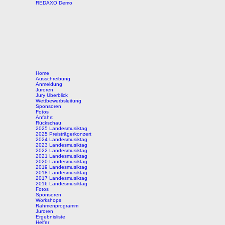
REDAXO Demo
Home
Ausschreibung
Anmeldung
Juroren
Jury Überblick
Wettbewerbsleitung
Sponsoren
Fotos
Anfahrt
Rückschau
2025 Landesmusiktag
2025 Preisträgerkonzert
2024 Landesmusiktag
2023 Landesmusiktag
2022 Landesmusiktag
2021 Landesmusiktag
2020 Landesmusiktag
2019 Landesmusiktag
2018 Landesmusiktag
2017 Landesmusiktag
2016 Landesmusiktag
Fotos
Sponsoren
Workshops
Rahmenprogramm
Juroren
Ergebnisliste
Helfer