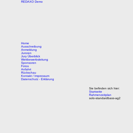
REDAXO Demo
Home
Ausschreibung
Anmeldung
Juroren
Jury Überblick
Wettbewerbsleitung
Sponsoren
Fotos
Anfahrt
Rückschau
Kontakt / Impressum
Datenschutz - Erklärung
Sie befinden sich hier:
Startseite
Rahmenzeitplan
solo-standardbass-ag2