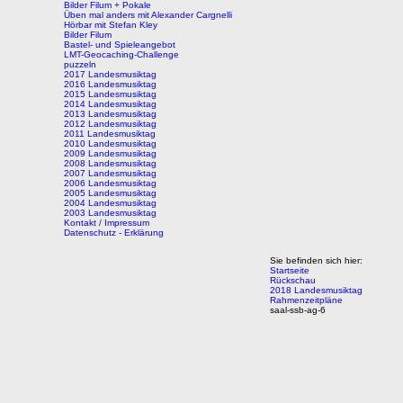
Bilder Filum + Pokale
Üben mal anders mit Alexander Cargnelli
Hörbar mit Stefan Kley
Bilder Filum
Bastel- und Spieleangebot
LMT-Geocaching-Challenge
puzzeln
2017 Landesmusiktag
2016 Landesmusiktag
2015 Landesmusiktag
2014 Landesmusiktag
2013 Landesmusiktag
2012 Landesmusiktag
2011 Landesmusiktag
2010 Landesmusiktag
2009 Landesmusiktag
2008 Landesmusiktag
2007 Landesmusiktag
2006 Landesmusiktag
2005 Landesmusiktag
2004 Landesmusiktag
2003 Landesmusiktag
Kontakt / Impressum
Datenschutz - Erklärung
Sie befinden sich hier:
Startseite
Rückschau
2018 Landesmusiktag
Rahmenzeitpläne
saal-ssb-ag-6