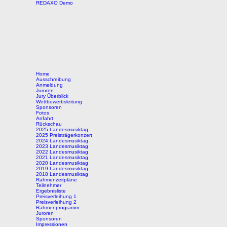
REDAXO Demo
Home
Ausschreibung
Anmeldung
Juroren
Jury Überblick
Wettbewerbsleitung
Sponsoren
Fotos
Anfahrt
Rückschau
2025 Landesmusiktag
2025 Preisträgerkonzert
2024 Landesmusiktag
2023 Landesmusiktag
2022 Landesmusiktag
2021 Landesmusiktag
2020 Landesmusiktag
2019 Landesmusiktag
2018 Landesmusiktag
Rahmenzeitpläne
Teilnehmer
Ergebnisliste
Preisverleihung 1
Preisverleihung 2
Rahmenprogramm
Juroren
Sponsoren
Impressionen