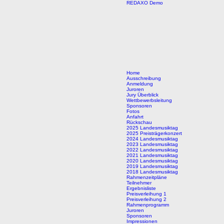
REDAXO Demo
Home
Ausschreibung
Anmeldung
Juroren
Jury Überblick
Wettbewerbsleitung
Sponsoren
Fotos
Anfahrt
Rückschau
2025 Landesmusiktag
2025 Preisträgerkonzert
2024 Landesmusiktag
2023 Landesmusiktag
2022 Landesmusiktag
2021 Landesmusiktag
2020 Landesmusiktag
2019 Landesmusiktag
2018 Landesmusiktag
Rahmenzeitpläne
Teilnehmer
Ergebnisliste
Preisverleihung 1
Preisverleihung 2
Rahmenprogramm
Juroren
Sponsoren
Impressionen