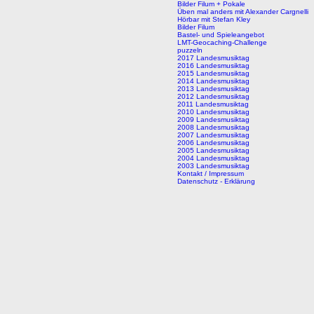
Bilder Filum + Pokale
Üben mal anders mit Alexander Cargnelli
Hörbar mit Stefan Kley
Bilder Filum
Bastel- und Spieleangebot
LMT-Geocaching-Challenge
puzzeln
2017 Landesmusiktag
2016 Landesmusiktag
2015 Landesmusiktag
2014 Landesmusiktag
2013 Landesmusiktag
2012 Landesmusiktag
2011 Landesmusiktag
2010 Landesmusiktag
2009 Landesmusiktag
2008 Landesmusiktag
2007 Landesmusiktag
2006 Landesmusiktag
2005 Landesmusiktag
2004 Landesmusiktag
2003 Landesmusiktag
Kontakt / Impressum
Datenschutz - Erklärung