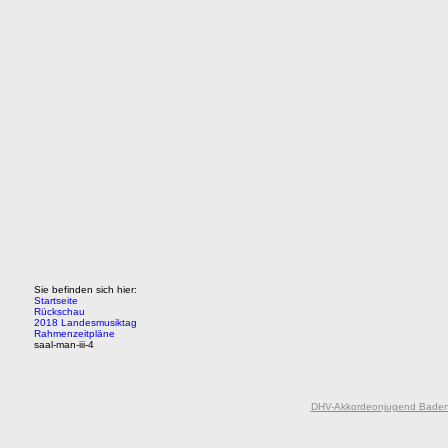
Sie befinden sich hier:
Startseite
Rückschau
2018 Landesmusiktag
Rahmenzeitpläne
saal-man-iii-4
DHV-Akkordeonjugend Baden