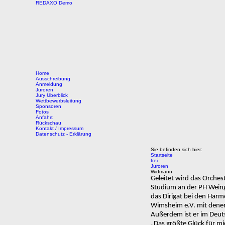
REDAXO Demo
Home
Ausschreibung
Anmeldung
Juroren
Jury Überblick
Wettbewerbsleitung
Sponsoren
Fotos
Anfahrt
Rückschau
Kontakt / Impressum
Datenschutz - Erklärung
Sie befinden sich hier:
Startseite
frei
Juroren
Widmann
Geleitet wird das Orch
Studium an der PH Wein
das Dirigat bei den Har
Wimsheim e.V. mit denen
Außerdem ist er im Deut
„Das größte Glück für mi